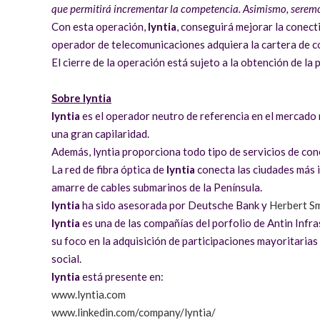
que permitirá incrementar la competencia. Asimismo, seremo
Con esta operación,
lyntia
, conseguirá mejorar la conec
operador de telecomunicaciones adquiera la cartera de co
El cierre de la operación está sujeto a la obtención de 
Sobre lyntia
lyntia
es el operador neutro de referencia en el mercado 
una gran capilaridad.
Además, lyntia proporciona todo tipo de servicios de cone
La red de fibra óptica de
l
yntia
conecta las ciudades más i
amarre de cables submarinos de la Península.
ly
ntia
ha sido asesorada por Deutsche Bank y
Herbert Sm
lyntia
es una de las compañías del porfolio de Antin Infra
su foco en la adquisición de participaciones mayoritaria
social.
lyntia
está presente en:
www.lyntia.com
www.linkedin.com/company/lyntia/