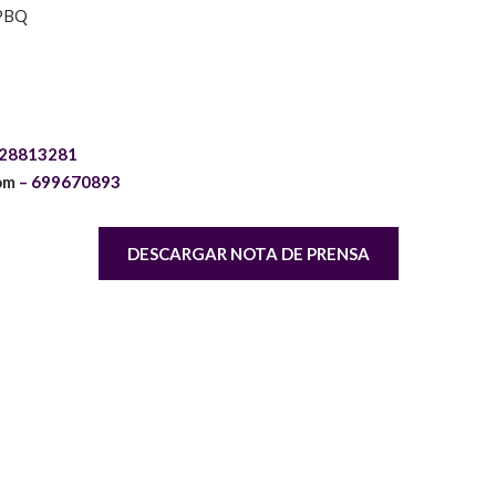
PBQ
28813281
om
–
699670893
DESCARGAR NOTA DE PRENSA