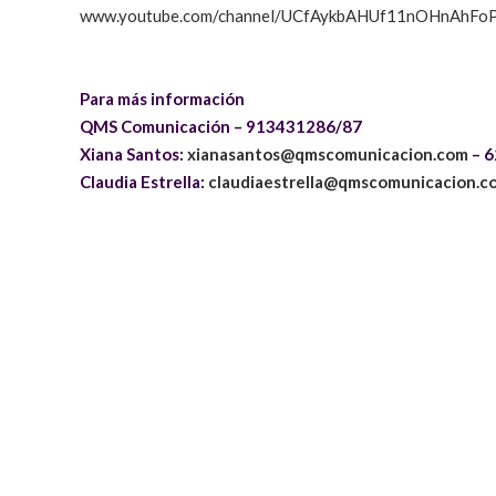
www.youtube.com/channel/UCfAykbAHUf11nOHnAhFo
Para más información
QMS Comunicación –
913431286/87
Xiana Santos:
xianasantos@qmscomunicacion.com
–
6
Claudia Estrella:
claudiaestrella@qmscomunicacion.c