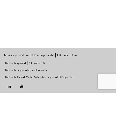
Términos y condiciones
Política de privacidad
Política de cookies
Política de igualdad
Política de ESG
Política de Seguridad de la información
Política de Calidad, Medio Ambiente y Seguridad
Código Ético