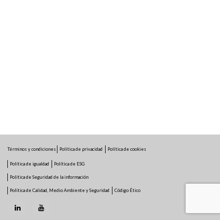
Términos y condiciones
Política de privacidad
Política de cookies
Política de igualdad
Política de ESG
Política de Seguridad de la información
Política de Calidad, Medio Ambiente y Seguridad
Código Ético