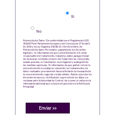
medios facilitados para obtener
más información?
Si
No
Protección de Datos: De conformidad con el Reglamento (UE)
2016/679 del Parlamento Europeo y del Consejo de 27 de abril
de 2016 y la Ley Orgánica 3/2018, de 5 de diciembre, de
Protección de datos Personales y garantía de los derechos
digitales, te informamos de que Lyntia Networks S.A, como
responsable del tratamiento, tratará tus datos para gestionar
las denuncias recibidas a través del Canal Interno, incluyendo,
cuando proceda, su tramitación, investigación y la adopción de
las medidas oportunas. Te informamos de que podrás retirar tu
consentimiento en cualquier momento, los tratamientos de
datos realizados previamente hasta la fecha de la revocación de
tu consentimiento seguirán siendo válidos. Podrás ejercitar los
derechos de acceso, rectificación, supresión de tus datos y a
reclamar ante la Autoridad de Control, tal y como se indica en la
información adicional que está a tu disposición en la
Política de
Privacidad
.