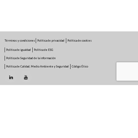
Términos y condiciones
Política de privacidad
Política de cookies
Política de igualdad
Política de ESG
Política de Seguridad de la información
Política de Calidad, Medio Ambiente y Seguridad
Código Ético
COMPANY