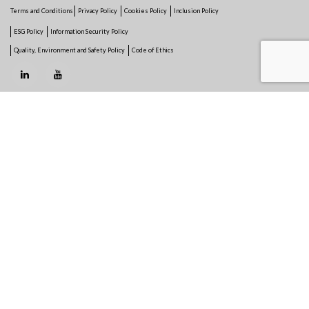
Terms and Conditions
Privacy Policy
Cookies Policy
Inclusion Policy
ESG Policy
Information Security Policy
Quality, Environment and Safety Policy
Code of Ethics