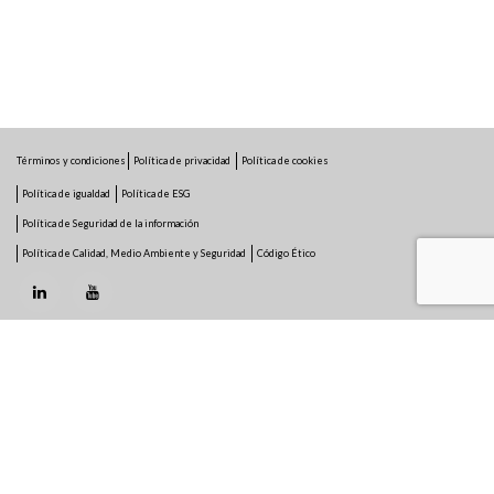
Términos y condiciones
Política de privacidad
Política de cookies
Política de igualdad
Política de ESG
Política de Seguridad de la información
Política de Calidad, Medio Ambiente y Seguridad
Código Ético