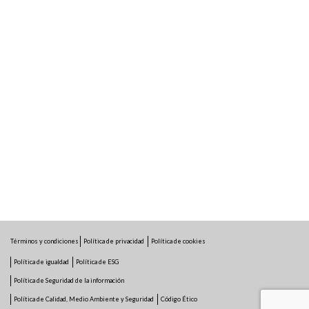
Términos y condiciones
Política de privacidad
Política de cookies
Política de igualdad
Política de ESG
Política de Seguridad de la información
Política de Calidad, Medio Ambiente y Seguridad
Código Ético