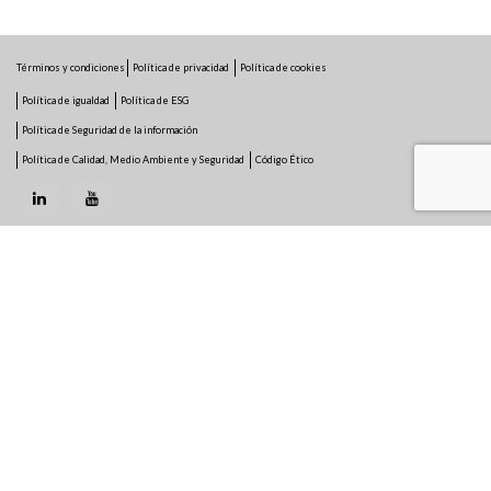
Términos y condiciones
Política de privacidad
Política de cookies
Política de igualdad
Política de ESG
Política de Seguridad de la información
Política de Calidad, Medio Ambiente y Seguridad
Código Ético