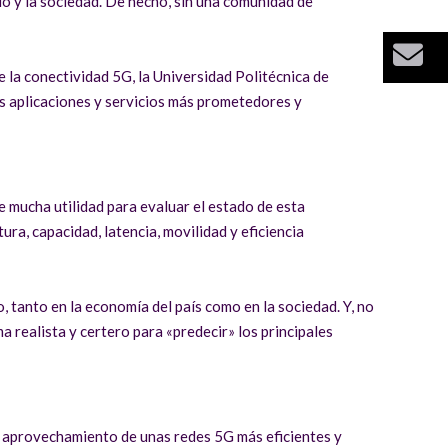
o y la sociedad. De hecho, sin una comunidad de
Bu
la conectividad 5G, la Universidad Politécnica de
s aplicaciones y servicios más prometedores y
de mucha utilidad para evaluar el estado de esta
ura, capacidad, latencia, movilidad y eficiencia
, tanto en la economía del país como en la sociedad. Y, no
a realista y certero para «predecir» los principales
 aprovechamiento de unas redes 5G más eficientes y