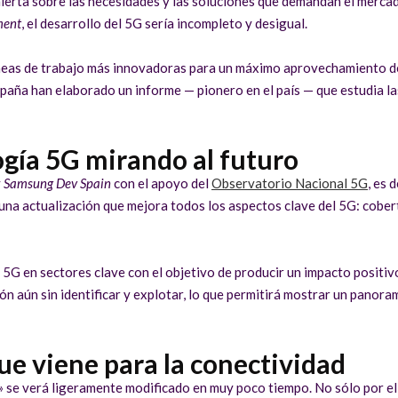
lerta sobre las necesidades y las soluciones que demandan el mercad
ment
, el desarrollo del 5G sería incompleto y desigual.
neas de trabajo más innovadoras para un máximo aprovechamiento de 
aña han elaborado un informe — pionero en el país — que estudia la
ogía 5G mirando al futuro
y
Samsung Dev Spain
con el apoyo del
Observatorio Nacional 5G
, es 
 una actualización que mejora todos los aspectos clave del 5G: cobert
 5G en sectores clave con el objetivo de producir un impacto positivo
n aún sin identificar y explotar, lo que permitirá mostrar un panoram
ue viene para la conectividad
 se verá ligeramente modificado en muy poco tiempo. No sólo por el