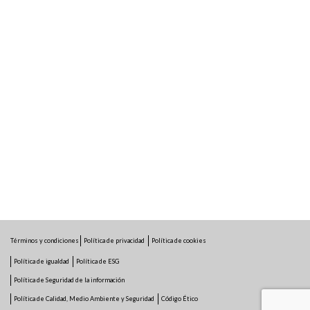
Términos y condiciones
Política de privacidad
Política de cookies
Política de igualdad
Política de ESG
Política de Seguridad de la información
Política de Calidad, Medio Ambiente y Seguridad
Código Ético