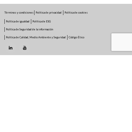
Términos y condiciones
Política de privacidad
Política de cookies
Política de igualdad
Política de ESG
Política de Seguridad de la información
Política de Calidad, Medio Ambiente y Seguridad
Código Ético