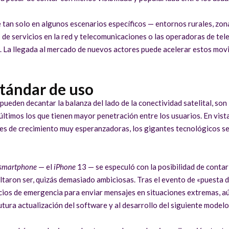
tan solo en algunos escenarios específicos — entornos rurales, zona
s de servicios en la red y telecomunicaciones o las operadoras de tele
o. La llegada al mercado de nuevos actores puede acelerar estos mov
stándar de uso
eden decantar la balanza del lado de la conectividad satelital, son lo
timos los que tienen mayor penetración entre los usuarios. En vista 
es de crecimiento muy esperanzadoras, los gigantes tecnológicos se 
smartphone
— el
iPhone
13 — se especuló con la posibilidad de contar
taron ser, quizás demasiado ambiciosas. Tras el evento de «puesta 
cios de emergencia para enviar mensajes en situaciones extremas, aú
utura actualización del software y al desarrollo del siguiente modelo