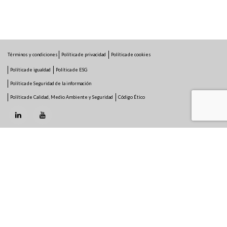
Términos y condiciones
Política de privacidad
Política de cookies
Política de igualdad
Política de ESG
Política de Seguridad de la información
Política de Calidad, Medio Ambiente y Seguridad
Código Ético