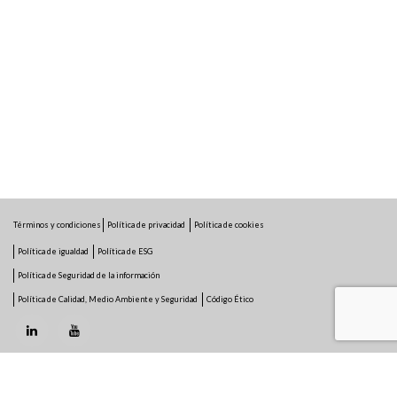
Términos y condiciones
Política de privacidad
Política de cookies
Política de igualdad
Política de ESG
Política de Seguridad de la información
Política de Calidad, Medio Ambiente y Seguridad
Código Ético