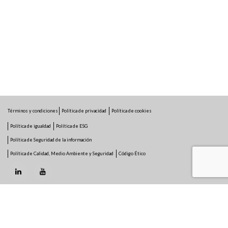
Términos y condiciones
Política de privacidad
Política de cookies
Política de igualdad
Política de ESG
Política de Seguridad de la información
Política de Calidad, Medio Ambiente y Seguridad
Código Ético