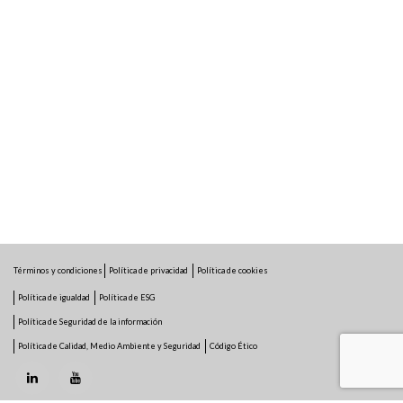
Términos y condiciones
Política de privacidad
Política de cookies
Política de igualdad
Política de ESG
Política de Seguridad de la información
Política de Calidad, Medio Ambiente y Seguridad
Código Ético