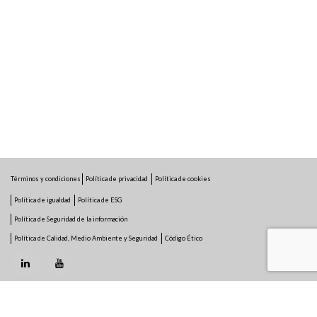
Términos y condiciones
Política de privacidad
Política de cookies
Política de igualdad
Política de ESG
Política de Seguridad de la información
Política de Calidad, Medio Ambiente y Seguridad
Código Ético