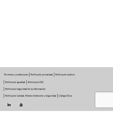
Términos y condiciones
Política de privacidad
Política de cookies
Política de igualdad
Política de ESG
Política de Seguridad de la información
Política de Calidad, Medio Ambiente y Seguridad
Código Ético