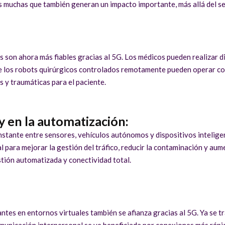
as muchas que también generan un impacto importante, más allá del s
s son ahora más fiables gracias al 5G. Los médicos pueden realizar 
que los robots quirúrgicos controlados remotamente pueden operar co
s y traumáticas para el paciente.
y en la automatización:
nstante entre sensores, vehículos autónomos y dispositivos intelige
al para mejorar la gestión del tráfico, reducir la contaminación y aum
tión automatizada y conectividad total.
ntes en entornos virtuales también se afianza gracias al 5G. Ya se t
comunicación interpersonal se ve beneficiada por conexiones más rápi