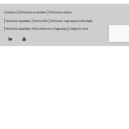
Condições
Política de privacidade
Política de cookies
Política de igualdade
Política ESG
Política de segurança da informação
Política de Qualidade, Meio Ambiente e Segurança
Código de ética
COMPANY
História
Somos a lyntia
Certificações